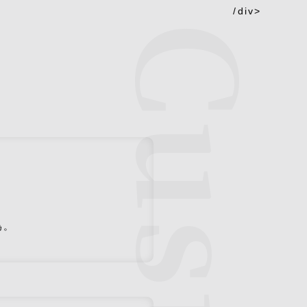
/div>
為。