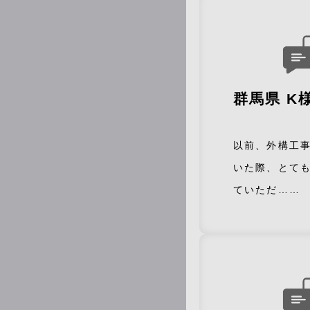
群馬県 K
以前、外構工
いた際、とて
ていただ……