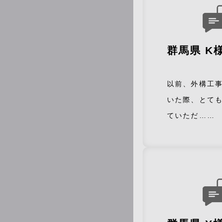
群馬県 K
以前、外構工
いた際、とて
ていただ……