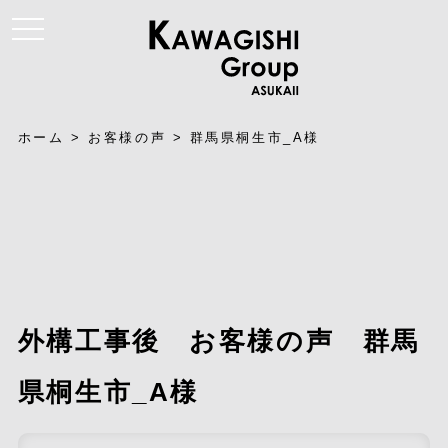
t
o
g
g
l
e
n
a
ホーム
>
お客様の声
>
群馬県桐生市_A様
v
i
g
a
t
i
o
n
外構工事後 お客様の声 群馬
県桐生市_A様