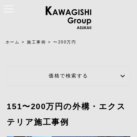
t
o
g
g
l
e
n
a
ホーム
>
施工事例
>
〜200万円
v
i
g
a
t
i
o
価格で検索する
n
151〜200万円の外構・エクス
テリア施工事例