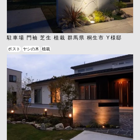
駐車場 門袖 芝生 植栽 群馬県 桐生市 Y様邸
ポスト
ヤシの木
植栽