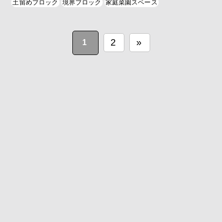
土留めブロック
境界ブロック
家庭菜園スペース
2
»
1