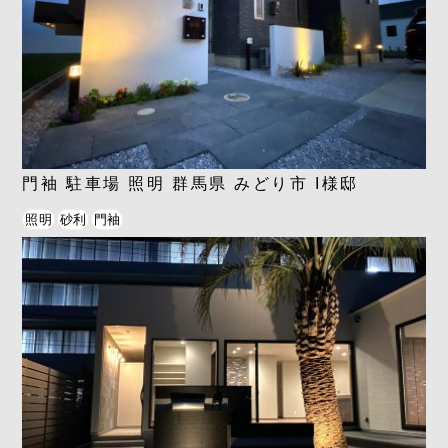
門袖 駐車場 照明 群馬県 みどり市 I様邸
照明
砂利
門袖