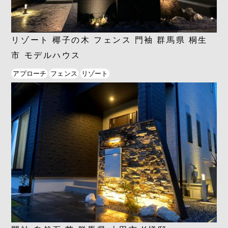
リゾート 椰子の木 フェンス 門袖 群馬県 桐生
市 モデルハウス
アプローチ
フェンス
リゾート