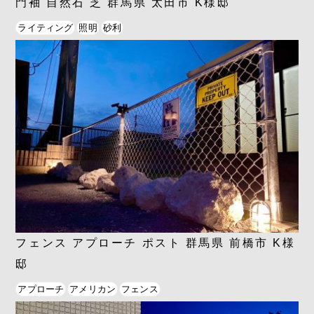
門袖 自然石 芝 群馬県 太田市 K様邸
ライティング
照明
砂利
フェンス アプローチ ポスト 群馬県 前橋市 K様
邸
アプローチ
アメリカン
フェンス