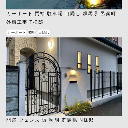
カーポート 門袖 駐車場 目隠し 群馬県 邑楽町
外構工事 T様邸
カーポート
照明
目隠し
門扉 フェンス 塀 照明 群馬県 N様邸