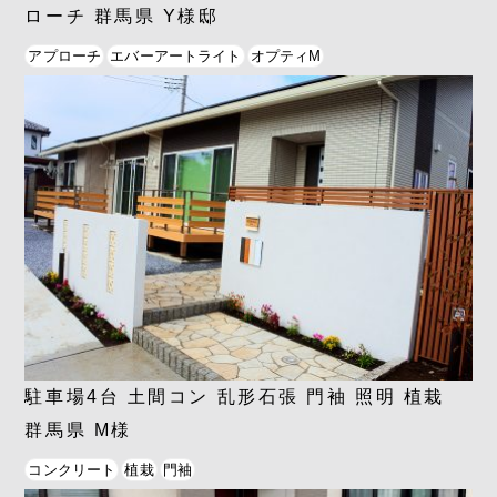
ローチ 群馬県 Y様邸
アプローチ
エバーアートライト
オプティM
駐車場4台 土間コン 乱形石張 門袖 照明 植栽
群馬県 M様
コンクリート
植栽
門袖