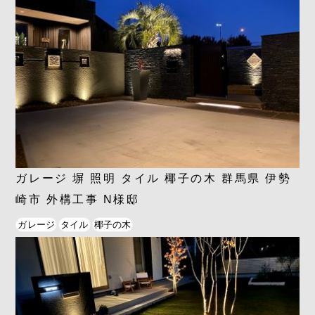
ガレージ 塀 照明 タイル 椰子の木 群馬県 伊勢
崎市 外構工事 N様邸
ガレージ
タイル
椰子の木