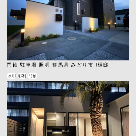
門袖 駐車場 照明 群馬県 みどり市 I様邸
照明
砂利
門袖