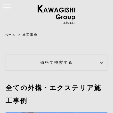
t
o
g
g
l
e
n
a
ホーム
>
施工事例
v
i
g
a
t
i
o
価格で検索する
n
全ての外構・エクステリア施
工事例