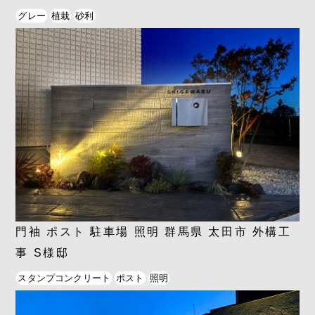
グレー
植栽
砂利
門袖 ポスト 駐車場 照明 群馬県 太田市 外構工
事 S様邸
スタンプコンクリート
ポスト
照明