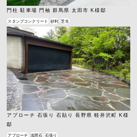
門柱 駐車場 門袖 群馬県 太田市 K様邸
スタンプコンクリート
砂利
芝生
アプローチ 石張り 石貼り 長野県 軽井沢町 K様
邸
アプローチ
浅間石
石張り