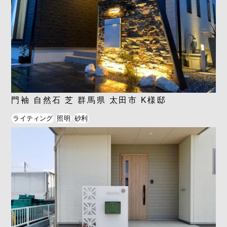
門袖 自然石 芝 群馬県 太田市 K様邸
ライティング
照明
砂利