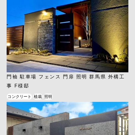
門袖 駐車場 フェンス 門扉 照明 群馬県 外構工
事 F様邸
コンクリート
植栽
照明