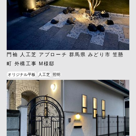
門袖 人工芝 アプローチ 群馬県 みどり市 笠懸
町 外構工事 M様邸
オリジナル平板
人工芝
照明