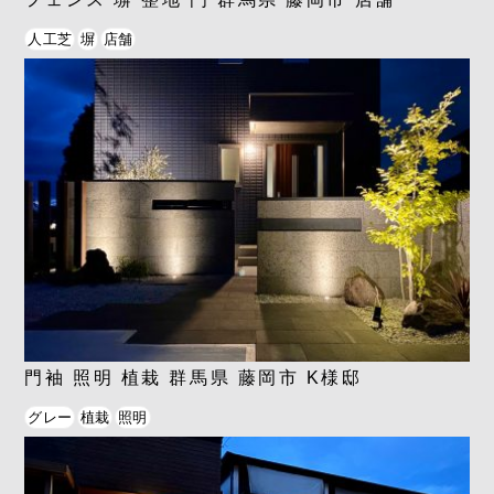
人工芝
塀
店舗
門袖 照明 植栽 群馬県 藤岡市 K様邸
グレー
植栽
照明