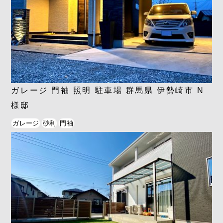
ガレージ 門袖 照明 駐車場 群馬県 伊勢崎市 N
様邸
ガレージ
砂利
門袖