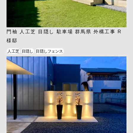
門袖 人工芝 目隠し 駐車場 群馬県 外構工事 R
様邸
人工芝
目隠し
目隠しフェンス