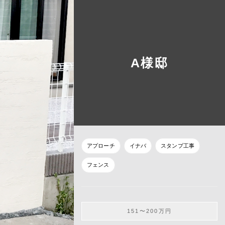
A様邸
アプローチ
イナバ
スタンプ工事
フェンス
151〜200万円