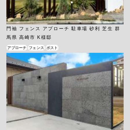
門袖 フェンス アプローチ 駐車場 砂利 芝生 群
馬県 高崎市 K様邸
アプローチ
フェンス
ポスト