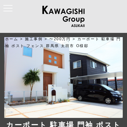
t
o
g
g
l
e
n
a
ホーム
>
施工事例
>
〜200万円
>
カーポート 駐車場 門
v
i
袖 ポスト フェンス 群馬県 太田市 O様邸
g
a
t
i
o
n
カーポート 駐車場 門袖 ポスト