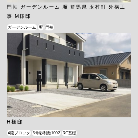
門袖 ガーデンルーム 塀 群馬県 玉村町 外構工
事 M様邸
ガーデンルーム
塀
門袖
H様邸
4段ブロック
6号砂利敷1002
RC基礎