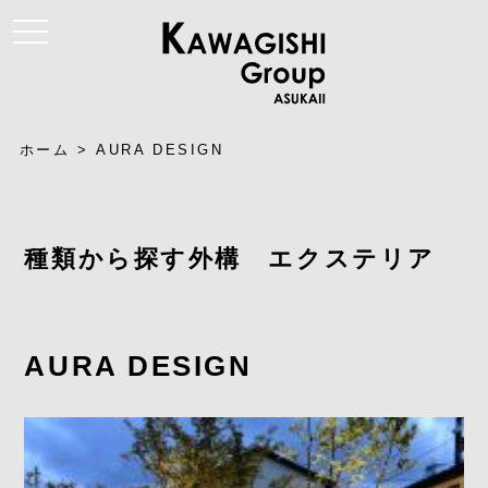
t
o
g
g
l
e
n
a
ホーム
>
AURA DESIGN
v
i
g
a
t
i
種類から探す外構 エクステリア
o
n
AURA DESIGN