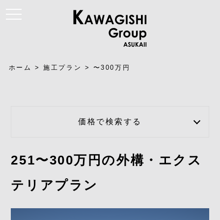
t
o
g
g
l
e
n
a
ホーム
>
施工プラン
>
〜300万円
v
i
g
a
t
i
o
価格で検索する
n
251〜300万円の外構・エクス
テリアプラン