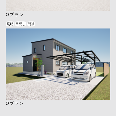
Oプラン
照明
目隠し
門袖
Oプラン