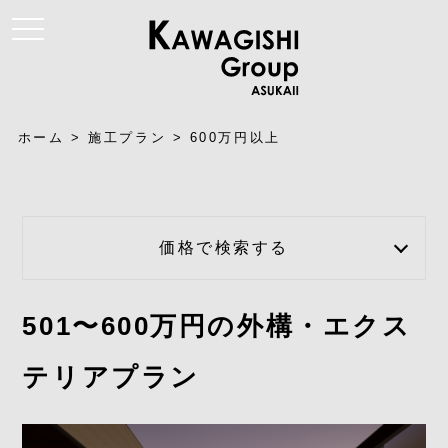
t
o
g
g
l
e
n
a
ホーム
>
施工プラン
>
600万円以上
v
i
g
a
t
i
o
価格で検索する
n
501〜600万円の外構・エクス
テリアプラン