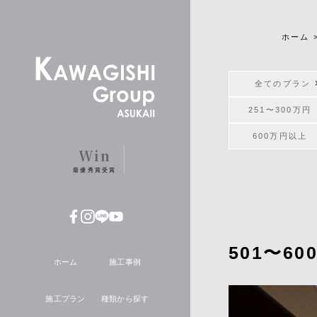
ホーム
全てのプラン
251〜300万
600万円以上
Win
最優秀賞受賞
501〜6
ホーム
施工事例
施工プラン
種類から探す