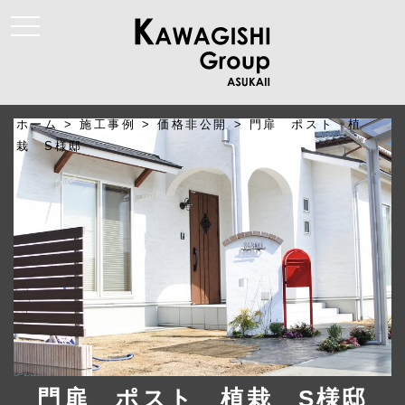
t
o
g
g
l
e
n
a
ホーム
>
施工事例
>
価格非公開
>
門扉 ポスト 植
v
i
栽 S様邸
g
a
t
i
o
n
門扉 ポスト 植栽 S様邸