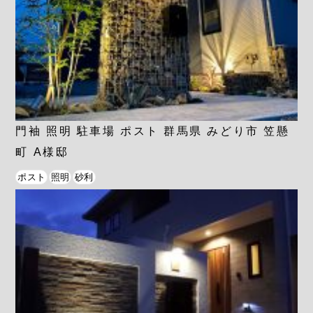
門袖 照明 駐車場 ポスト 群馬県 みどり市 笠懸
町 A様邸
ポスト
照明
砂利