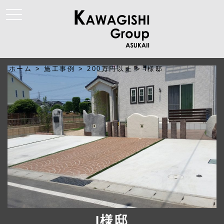
t
o
g
g
l
e
n
a
ホーム
>
施工事例
>
200万円以上
>
I様邸
v
i
g
a
t
i
o
n
I様邸