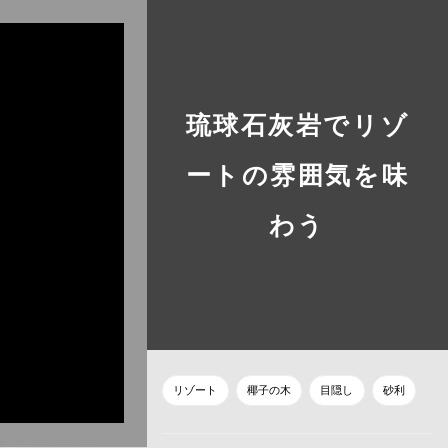
様邸
琉球石灰岩でリゾ
ートの雰囲気を味
わう
リゾート
椰子の木
目隠し
砂利