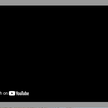
>
施工事例
>
〜400万円
>
芝生 リゾート 椰子の木 門袖 群馬県 高崎市 M