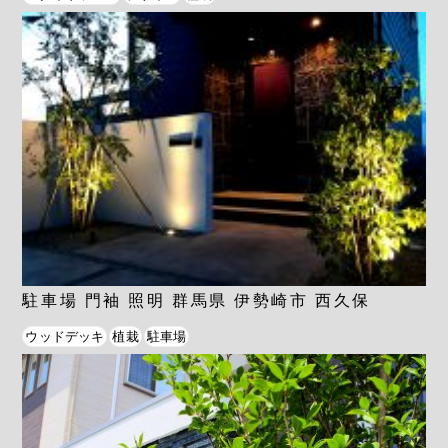
駐車場 門袖 照明 群馬県 伊勢崎市 西久保
ウッドデッキ
植栽
駐車場