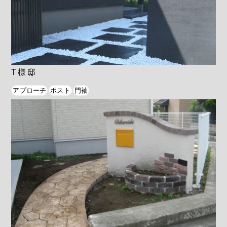
T様邸
アプローチ
ポスト
門袖