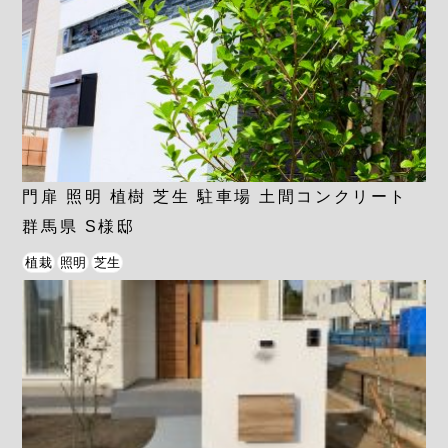
門扉 照明 植樹 芝生 駐車場 土間コンクリート
群馬県 S様邸
植栽
照明
芝生