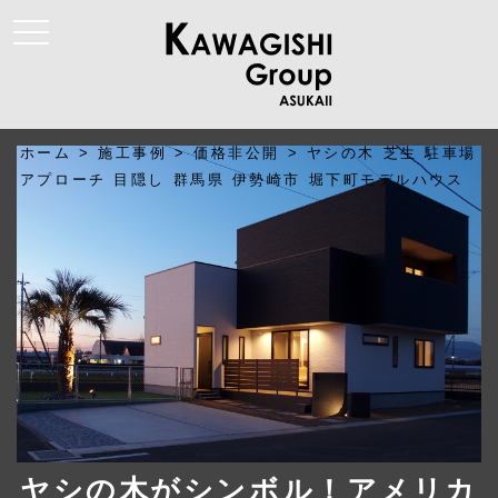
t
o
g
g
l
e
n
a
ホーム
>
施工事例
>
価格非公開
>
ヤシの木 芝生 駐車場
v
i
アプローチ 目隠し 群馬県 伊勢崎市 堀下町モデルハウス
g
a
t
i
o
n
ヤシの木がシンボル！アメリカ