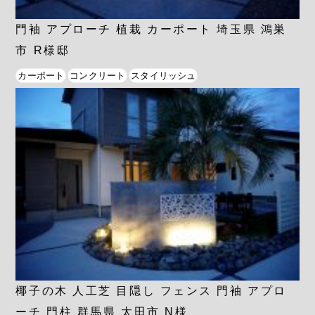
門袖 アプローチ 植栽 カーポート 埼玉県 鴻巣
市 R様邸
カーポート
コンクリート
スタイリッシュ
椰子の木 人工芝 目隠し フェンス 門袖 アプロ
ーチ 門柱 群馬県 太田市 N様