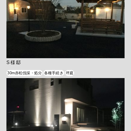
S様邸
30m赤松伐採・処分
各種手続き
坪庭