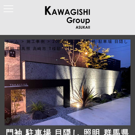
t
o
g
g
l
e
n
a
ホーム
>
施工事例
>
200万円以上
>
門袖 駐車場 目隠し
v
i
照明 群馬県 高崎市 T様邸
g
a
t
i
o
n
門袖 駐車場 目隠し 照明 群馬県