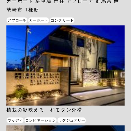
カーポート 駐車場 門柱 アプローチ 群馬県 伊
勢崎市 T様邸
アプローチ
カーポート
コンクリート
植栽の影映える 和モダン外構
ウッディ
コンビネーション
ラグジュアリー