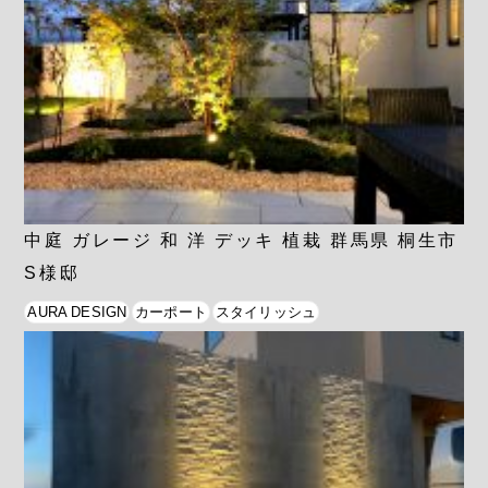
中庭 ガレージ 和 洋 デッキ 植栽 群馬県 桐生市
S様邸
AURA DESIGN
カーポート
スタイリッシュ