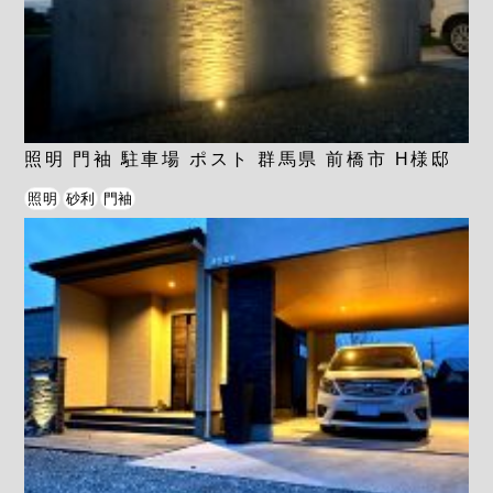
照明 門袖 駐車場 ポスト 群馬県 前橋市 H様邸
照明
砂利
門袖