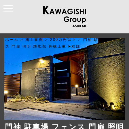
t
o
g
g
l
e
n
a
ホーム
>
施工事例
>
200万円以上
>
門袖 駐車場 フェン
v
i
ス 門扉 照明 群馬県 外構工事 F様邸
g
a
t
i
o
n
門袖 駐車場 フェンス 門扉 照明