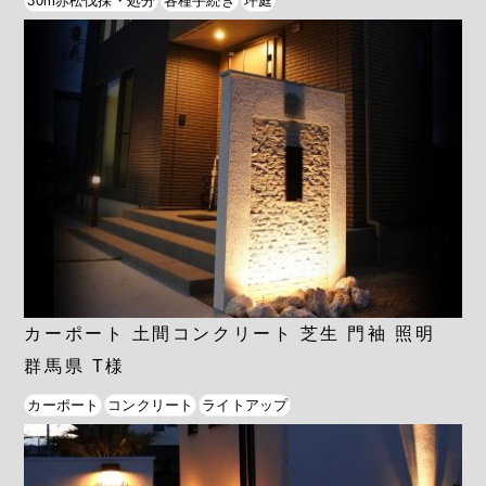
30m赤松伐採・処分
各種手続き
坪庭
カーポート 土間コンクリート 芝生 門袖 照明
群馬県 T様
カーポート
コンクリート
ライトアップ