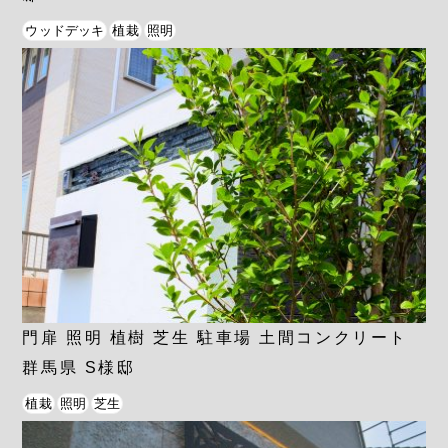
ウッドデッキ
植栽
照明
門扉 照明 植樹 芝生 駐車場 土間コンクリート
群馬県 S様邸
植栽
照明
芝生