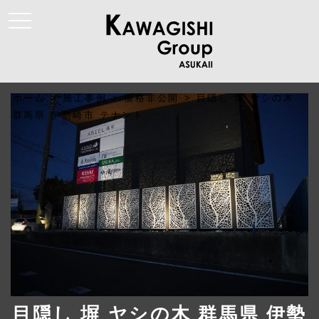
t
o
g
g
l
e
n
a
ホーム
>
施工事例
>
価格非公開
>
目隠し 塀 ヤシの木
v
i
群馬県 伊勢崎市 テナント
g
a
t
i
o
n
目隠し 塀 ヤシの木 群馬県 伊勢