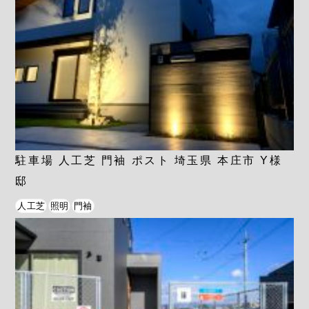
駐車場 人工芝 門袖 ポスト 埼玉県 本庄市 Y様
邸
人工芝
照明
門袖