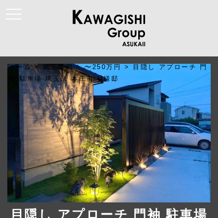
t
o
g
g
l
e
n
a
ホーム
>
施工事例
>
〜250万円
>
目隠し アプローチ 門
v
i
袖 駐車場 埼玉県 本庄市 M様邸
g
a
t
i
o
n
目隠し アプローチ 門袖 駐車場