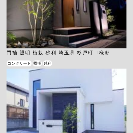
門袖 照明 植栽 砂利 埼玉県 杉戸町 T様邸
コンクリート
照明
砂利