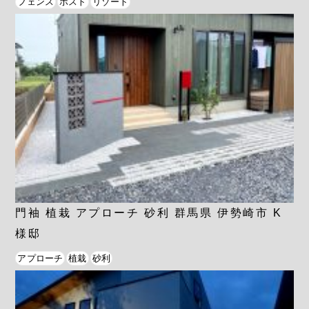
フェンス
ポスト
リゾート
門袖 植栽 アプローチ 砂利 群馬県 伊勢崎市 K
様邸
アプローチ
植栽
砂利