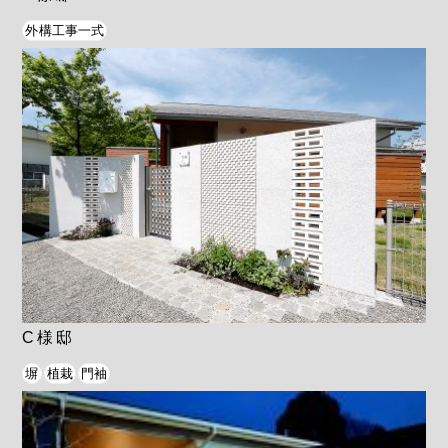
外構工事一式
C様邸
塀
植栽
門袖