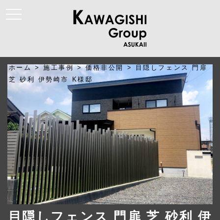
t
o
g
g
l
e
n
a
ホーム
>
施工事例
>
価格非公開
>
目隠しフェンス 門扉
v
i
芝 砂利 伊勢崎市 K様邸
g
a
t
i
o
n
目隠しフェンス 門扉 芝 砂利 伊