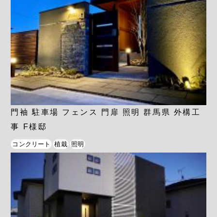
門袖 駐車場 フェンス 門扉 照明 群馬県 外構工
事 F様邸
コンクリート
植栽
照明