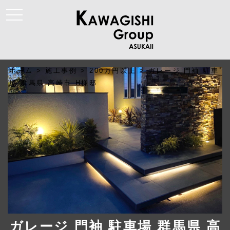
t
o
g
g
l
e
n
a
ホーム
>
施工事例
>
200万円以上
>
ガレージ 門袖 駐車
v
i
場 群馬県 高崎市 H様邸
g
a
t
i
o
n
ガレージ 門袖 駐車場 群馬県 高