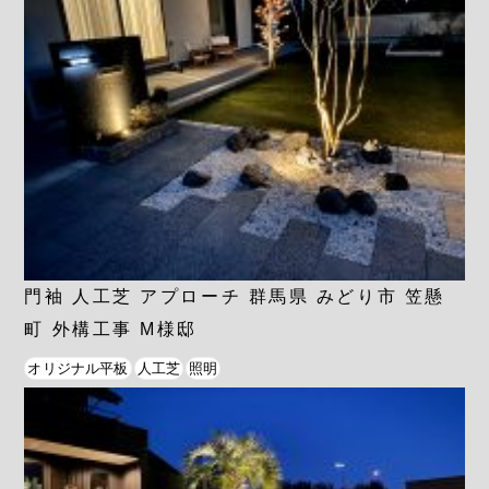
門袖 人工芝 アプローチ 群馬県 みどり市 笠懸
町 外構工事 M様邸
オリジナル平板
人工芝
照明