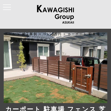
t
o
g
g
l
e
n
a
ホーム
>
施工事例
>
〜150万円
>
カーポート 駐車場 フ
v
i
ェンス 芝 群馬県 吉岡町 M様邸
g
a
t
i
o
n
カーポート 駐車場 フェンス 芝