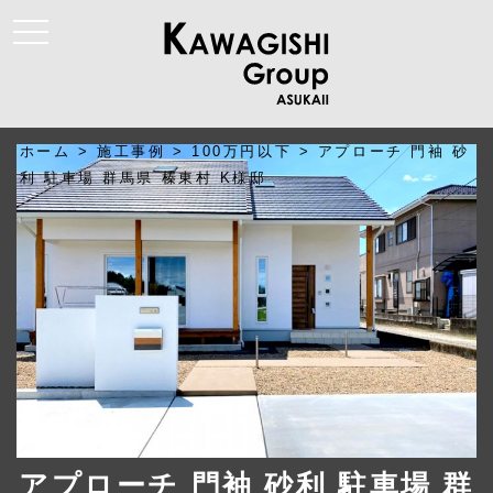
t
o
g
g
l
e
n
a
ホーム
>
施工事例
>
100万円以下
>
アプローチ 門袖 砂
v
i
利 駐車場 群馬県 榛東村 K様邸
g
a
t
i
o
n
アプローチ 門袖 砂利 駐車場 群