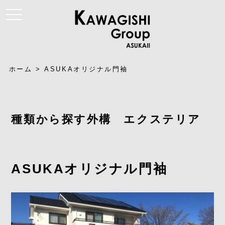
t
o
g
g
l
e
n
a
ホーム
>
ASUKAオリジナル門袖
v
i
g
a
t
i
種類から探す外構 エクステリア
o
n
ASUKAオリジナル門袖