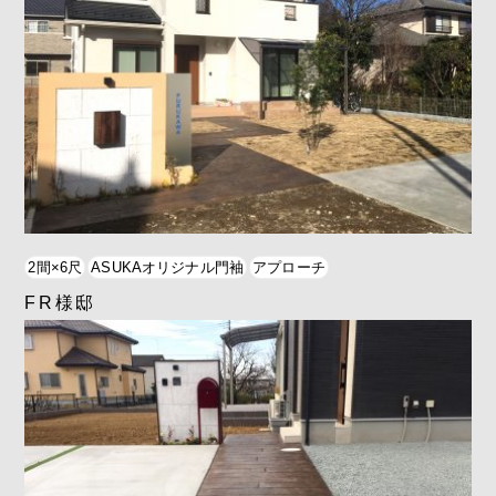
2間×6尺
ASUKAオリジナル門袖
アプローチ
FR様邸