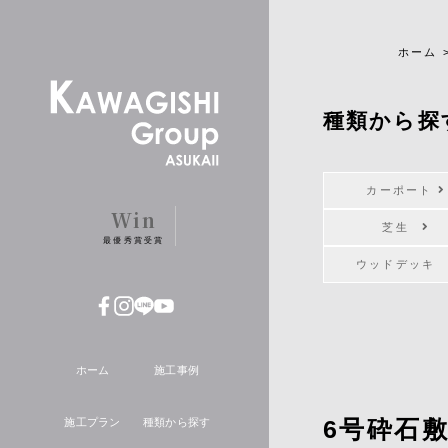
ホーム
種類から探
カーポート
Win
芝生
最優秀賞受賞
ウッドデッ
ホーム
施工事例
6号砕石
施工プラン
種類から探す