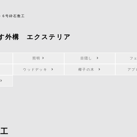
>
6号砕石敷工
す外構 エクステリア
照明
目隠し
フ
ウッドデッキ
椰子の木
ア
キ
敷工