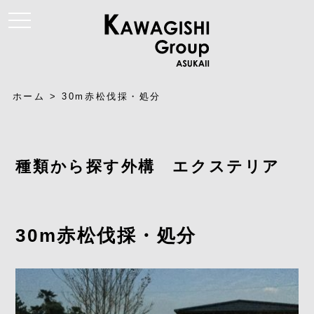
t
o
g
g
l
e
n
a
ホーム
>
30m赤松伐採・処分
v
i
g
a
t
i
種類から探す外構 エクステリア
o
n
30m赤松伐採・処分