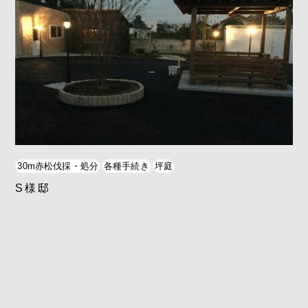
30m赤松伐採・処分
各種手続き
坪庭
S様邸