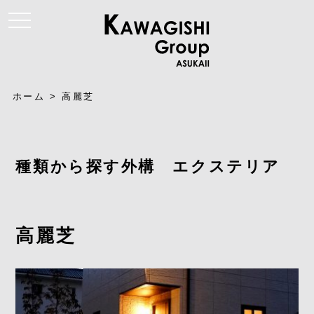
t
o
g
g
l
e
n
a
ホーム
>
高麗芝
v
i
g
a
t
i
種類から探す外構 エクステリア
o
n
高麗芝