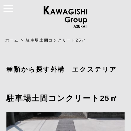
t
o
g
g
l
e
n
a
ホーム
>
駐車場土間コンクリート25㎡
v
i
g
a
t
i
種類から探す外構 エクステリア
o
n
駐車場土間コンクリート25㎡