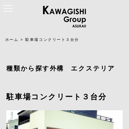
t
o
g
g
l
e
n
a
ホーム
>
駐車場コンクリート３台分
v
i
g
a
t
i
種類から探す外構 エクステリア
o
n
駐車場コンクリート３台分