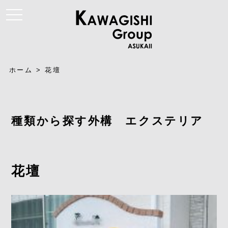
t
o
g
g
l
e
n
a
ホーム
>
花壇
v
i
g
a
t
i
種類から探す外構 エクステリア
o
n
花壇