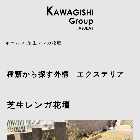
t
o
g
g
l
e
n
a
ホーム
>
芝生レンガ花壇
v
i
g
a
t
i
種類から探す外構 エクステリア
o
n
芝生レンガ花壇