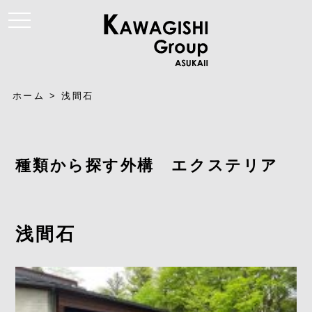
t
o
g
g
l
e
n
a
ホーム
>
浅間石
v
i
g
a
t
i
種類から探す外構 エクステリア
o
n
浅間石