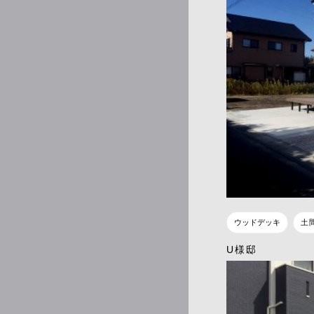
ウッドデッキ
土
U様邸