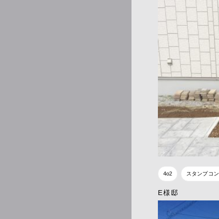
4o2
スタンプコン
E様邸