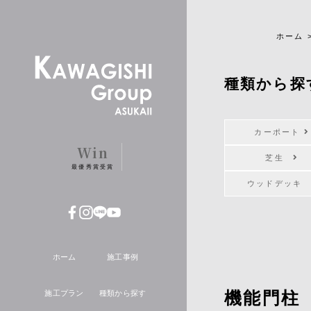
ホーム
種類から探
カーポート
Win
芝生
最優秀賞受賞
ウッドデッ
ホーム
施工事例
機能門柱
施工プラン
種類から探す