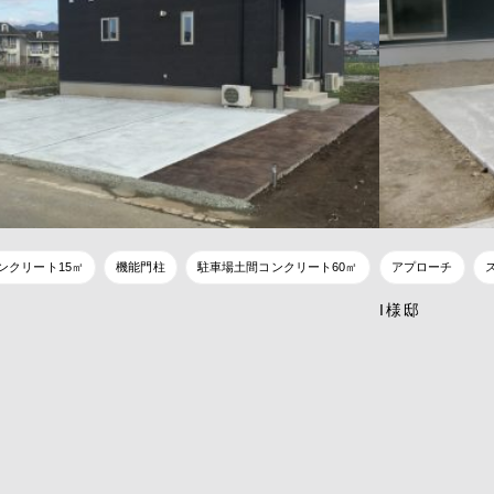
ンクリート15㎡
機能門柱
駐車場土間コンクリート60㎡
アプローチ
I様邸