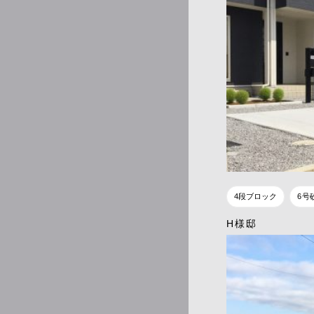
4段ブロック
6号
H様邸