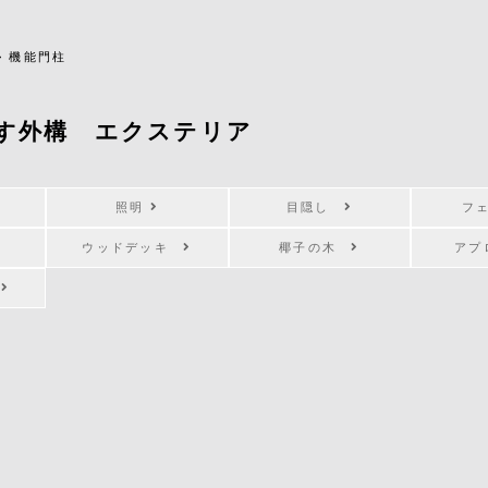
>
機能門柱
す外構 エクステリア
照明
目隠し
フ
ウッドデッキ
椰子の木
ア
キ