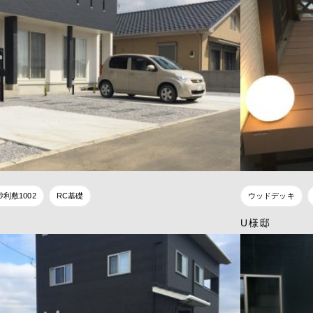
砂利敷1002
RC基礎
ウッドデッキ
U様邸