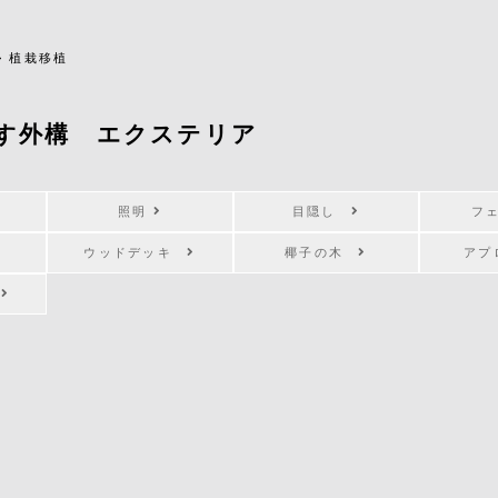
>
植栽移植
す外構 エクステリア
照明
目隠し
フ
ウッドデッキ
椰子の木
ア
キ