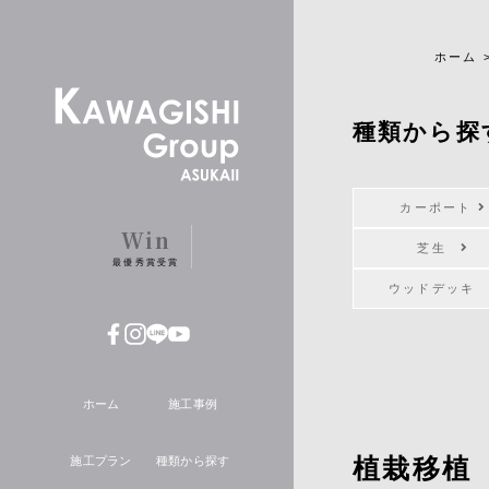
ホーム
種類から探
カーポート
Win
芝生
最優秀賞受賞
ウッドデッ
ホーム
施工事例
植栽移植
施工プラン
種類から探す