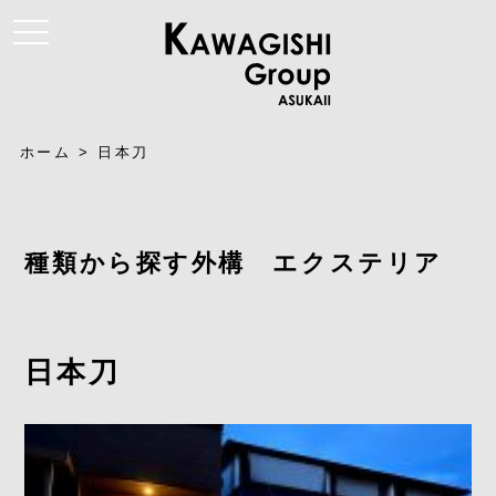
t
o
g
g
l
e
n
a
ホーム
>
日本刀
v
i
g
a
t
i
種類から探す外構 エクステリア
o
n
日本刀