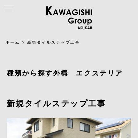
t
o
g
g
l
e
n
a
ホーム
>
新規タイルステップ工事
v
i
g
a
t
i
種類から探す外構 エクステリア
o
n
新規タイルステップ工事