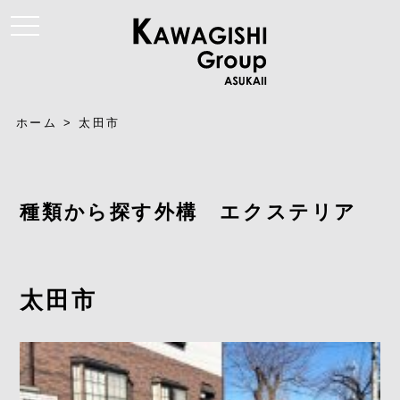
t
o
g
g
l
e
n
a
ホーム
>
太田市
v
i
g
a
t
i
種類から探す外構 エクステリア
o
n
太田市