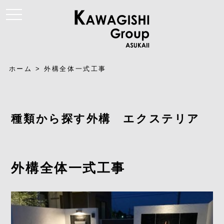
t
o
g
g
l
e
n
a
ホーム
>
外構全体一式工事
v
i
g
a
t
i
種類から探す外構 エクステリア
o
n
外構全体一式工事