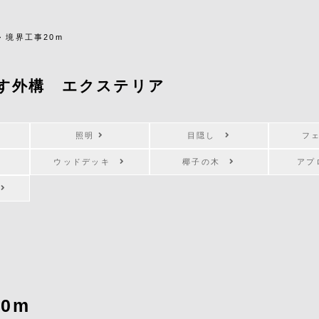
>
境界工事20m
す外構 エクステリア
照明
目隠し
フ
ウッドデッキ
椰子の木
ア
キ
0m