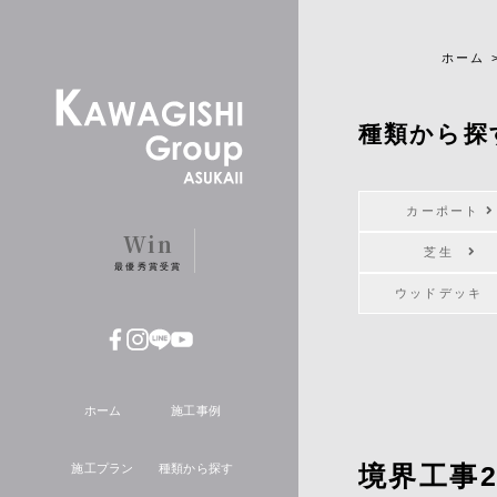
ホーム
種類から探
カーポート
Win
芝生
最優秀賞受賞
ウッドデッ
ホーム
施工事例
境界工事2
施工プラン
種類から探す