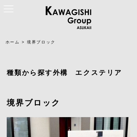
t
o
g
g
l
e
n
a
ホーム
>
境界ブロック
v
i
g
a
t
i
種類から探す外構 エクステリア
o
n
境界ブロック