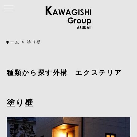
t
o
g
g
l
e
n
a
ホーム
>
塗り壁
v
i
g
a
t
i
種類から探す外構 エクステリア
o
n
塗り壁