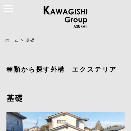
t
o
g
g
l
e
n
a
ホーム
>
基礎
v
i
g
a
t
i
種類から探す外構 エクステリア
o
n
基礎