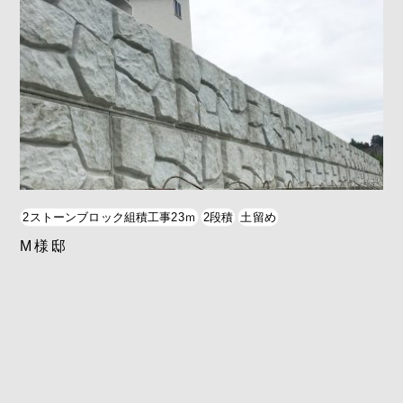
2ストーンブロック組積工事23ｍ
2段積
土留め
M様邸