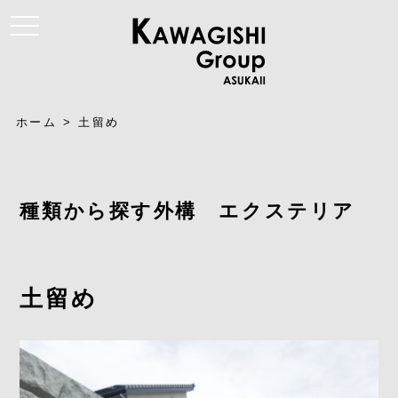
t
o
g
g
l
e
n
a
ホーム
>
土留め
v
i
g
a
t
i
種類から探す外構 エクステリア
o
n
土留め