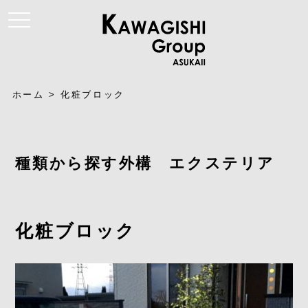
t
o
g
g
l
e
n
a
ホーム
>
化粧ブロック
v
i
g
a
t
i
種類から探す外構 エクステリア
o
n
化粧ブロック