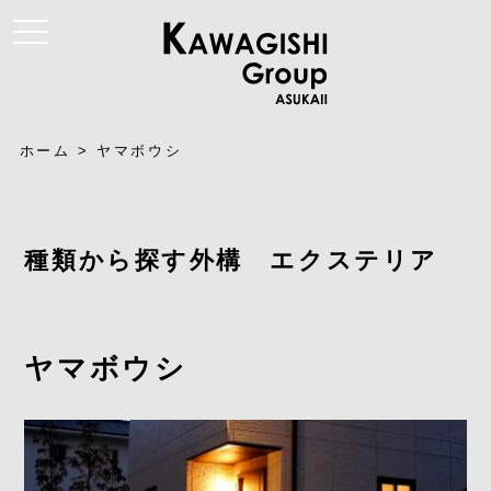
t
o
g
g
l
e
n
a
ホーム
>
ヤマボウシ
v
i
g
a
t
i
種類から探す外構 エクステリア
o
n
ヤマボウシ