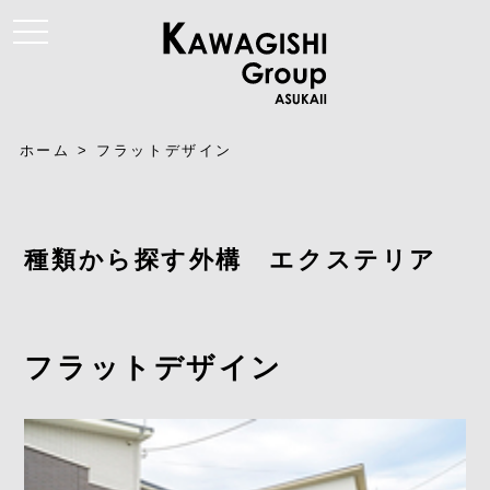
t
o
g
g
l
e
n
a
ホーム
>
フラットデザイン
v
i
g
a
t
i
種類から探す外構 エクステリア
o
n
フラットデザイン