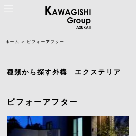
t
o
g
g
l
e
n
a
ホーム
>
ビフォーアフター
v
i
g
a
t
i
種類から探す外構 エクステリア
o
n
ビフォーアフター