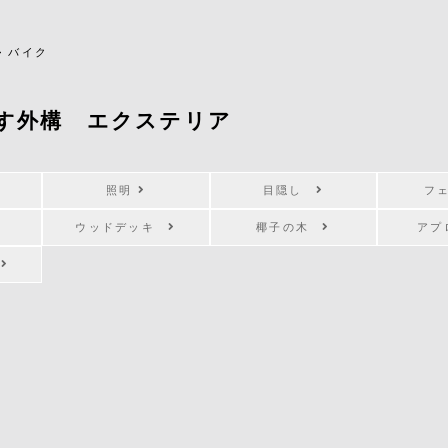
>
バイク
す外構 エクステリア
照明
目隠し
フ
ウッドデッキ
椰子の木
ア
キ