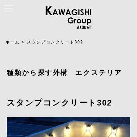
t
o
g
g
l
e
n
a
ホーム
>
スタンプコンクリート302
v
i
g
a
t
i
種類から探す外構 エクステリア
o
n
スタンプコンクリート302