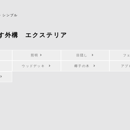
>
シンプル
す外構 エクステリア
照明
目隠し
フ
ウッドデッキ
椰子の木
ア
キ