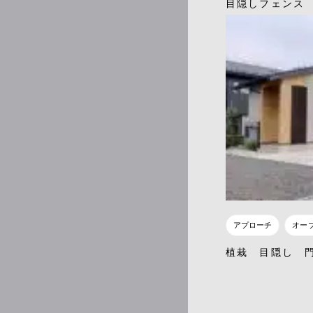
目隠しフェンス
アプローチ
オー
植栽 目隠し 