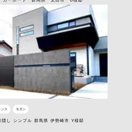
 カーポート 群馬県 太田市 U様邸
ェンス
モダン
目隠し シンプル 群馬県 伊勢崎市 Y様邸